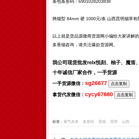
条包条形码：6901028203838
烤烟型 84mm 硬 1000元/条 山西昆明烟草
以上就是货品源微商货源网小编给大家讲解
多香烟咨询，请关注爆款货源网。
我公司现货批发relx悦刻、柚子、魔
十年诚信厂家合作，一手货源
sg26677
一手货源微信：
点击复制
cycy67680
拿货代发微信：
点击复制
标签：
紫气东来
条形码
香烟
昆明
山西