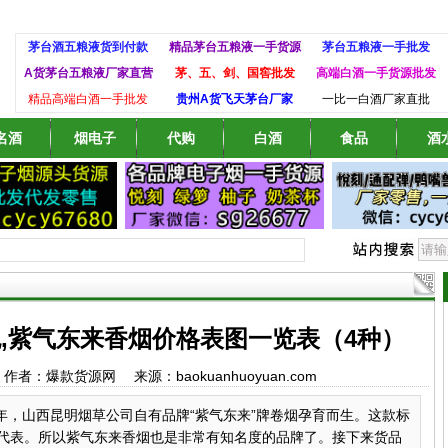
茅台酒五粮液货到付款
精品茅台五粮液一手货源
茅台五粮液一手批发
A货茅台五粮液厂家直营
茅、五、剑、国窖批发
高端白酒一手货源批发
精品高端白酒一手批发
贵州A货飞天茅台厂家
一比一白酒厂家直批
名酒
烟电子
代购
白酒
食品
酒
,紫气东来香烟价格表图一览表（4种）
:22 作者：爆款货源网 来源：baokuanhuoyuan.com
00年，山西昆明烟草公司自有品牌“紫气东来”牌卷烟孕育而生。这款标
代表。所以紫气东来香烟也是非常有知名度的品牌了。接下来货品