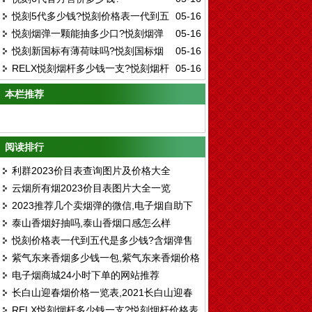
榜
悦刻5代多少钱?悦刻价格表一代到五
05-16
悦刻烟弹一颗能抽多少口?悦刻烟弹
05-16
代
悦刻新国标有薄荷味吗?悦刻国标烟
05-16
可以用多长时间?
RELX悦刻烟杆多少钱一支?悦刻烟杆
05-16
弹口味排行榜
价格表
本栏推荐
阅读排行
利群2023价目表查询图片及价格大全
云烟所有烟2023价目表图片大全一览
2023推荐几个卖烟弹的微信,电子烟自助下
泰山香烟好抽吗,泰山香烟口感怎么样
单平台
悦刻价格表一代到五代是多少钱?含烟弹售
紫气东来香烟多少钱一包,紫气东来香烟价格
价
电子烟商城24小时下单的网站推荐
表图一览表（4种）
长白山迎春烟价格一览表,2021长白山迎春
RELX悦刻烟杆多少钱一支?悦刻烟杆价格表