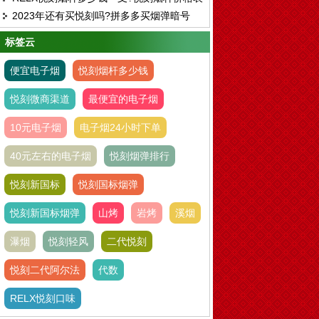
中支多少钱一盒
2023年还有买悦刻吗?拼多多买烟弹暗号
2023
标签云
便宜电子烟
悦刻烟杆多少钱
悦刻微商渠道
最便宜的电子烟
10元电子烟
电子烟24小时下单
40元左右的电子烟
悦刻烟弹排行
悦刻新国标
悦刻国标烟弹
悦刻新国标烟弹
山烤
岩烤
溪烟
瀑烟
悦刻轻风
二代悦刻
悦刻二代阿尔法
代数
RELX悦刻口味