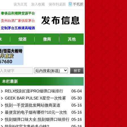
设为主页
加入收藏
保存到桌面
奢侈品和潮牌货源平台
贵州白酒厂家供应茅台
定制茅台五粮液高端酒
水
烟酒
微商
其他
本栏最新
RELX悦刻幻影PRO烟弹口味排行
06-04
GEEK BAR PULSE X星空一次性雾
05-30
榜，2026年最受欢迎口味评测
悦刻一手货源批发网站微商渠道
05-16
化,GEEK BAR PULSE X星空多少钱
最便宜的电子烟有哪些?10元一次性
05-16
悦刻烟弹口味大全,悦刻烟弹口味排行
05-16
电子烟
悦刻6代官方售价多少钱?
05-16