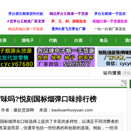
茅台酒五粮液货到付款
精品茅台五粮液一手货源
茅台五粮液一手批发
A货茅台五粮液厂家直营
茅、五、剑、国窖批发
高端白酒一手货源批发
精品高端白酒一手批发
贵州A货飞天茅台厂家
一比一白酒厂家直批
名酒
烟电子
代购
白酒
食品
酒
味吗?悦刻国标烟弹口味排行榜
:24 作者：爆款货源网 来源：baokuanhuoyuan.com
国标烟弹在口味选择上提供了丰富的多样性，以满足不同消费者的
售渠道而异，但通常包括一些经典的和创新的选项。例如，一些消