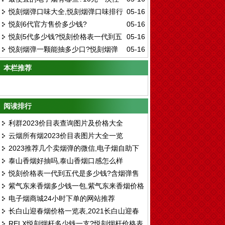
悦刻烟弹口味大全,悦刻烟弹口味排行
05-16
电子烟
悦刻6代官方售价多少钱?
05-16
榜
悦刻5代多少钱?悦刻价格表一代到五
05-16
悦刻烟弹一颗能抽多少口?悦刻烟弹
05-16
代
可以用多长时间?
本栏推荐
阅读排行
利群2023价目表查询图片及价格大全
云烟所有烟2023价目表图片大全一览
2023推荐几个卖烟弹的微信,电子烟自助下
泰山香烟好抽吗,泰山香烟口感怎么样
单平台
悦刻价格表一代到五代是多少钱?含烟弹售
紫气东来香烟多少钱一包,紫气东来香烟价格
价
电子烟商城24小时下单的网站推荐
表图一览表（4种）
长白山迎春烟价格一览表,2021长白山迎春
RELX悦刻烟杆多少钱一支?悦刻烟杆价格表