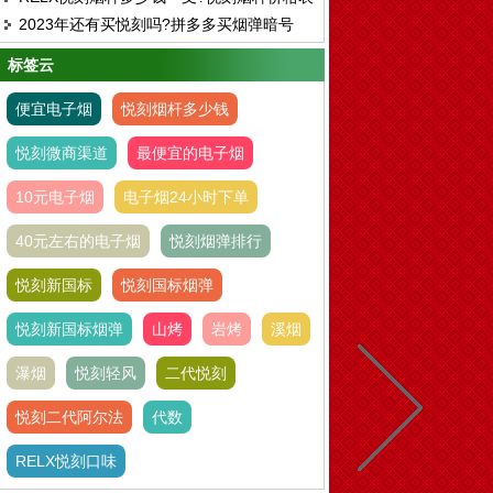
中支多少钱一盒
2023年还有买悦刻吗?拼多多买烟弹暗号
2023
标签云
便宜电子烟
悦刻烟杆多少钱
悦刻微商渠道
最便宜的电子烟
10元电子烟
电子烟24小时下单
40元左右的电子烟
悦刻烟弹排行
悦刻新国标
悦刻国标烟弹
悦刻新国标烟弹
山烤
岩烤
溪烟
瀑烟
悦刻轻风
二代悦刻
悦刻二代阿尔法
代数
RELX悦刻口味