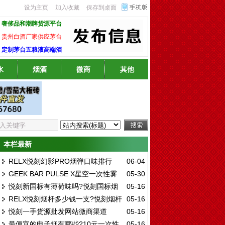
设为主页
加入收藏
保存到桌面
奢侈品和潮牌货源平台
贵州白酒厂家供应茅台
定制茅台五粮液高端酒
水
烟酒
微商
其他
本栏最新
RELX悦刻幻影PRO烟弹口味排行
06-04
GEEK BAR PULSE X星空一次性雾
05-30
榜，2026年最受欢迎口味评测
悦刻新国标有薄荷味吗?悦刻国标烟
05-16
化,GEEK BAR PULSE X星空多少钱
RELX悦刻烟杆多少钱一支?悦刻烟杆
05-16
弹口味排行榜
悦刻一手货源批发网站微商渠道
05-16
价格表
最便宜的电子烟有哪些?10元一次性
05-16