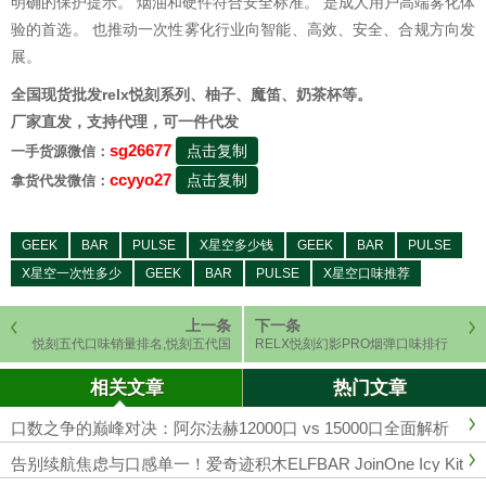
明确的保护提示。 烟油和硬件符合安全标准。 是成人用户高端雾化体
验的首选。 也推动一次性雾化行业向智能、高效、安全、合规方向发
展。
全国现货批发relx悦刻系列、柚子、魔笛、奶茶杯等。
厂家直发，支持代理，可一件代发
sg26677
点击复制
一手货源微信：
ccyyo27
点击复制
拿货代发微信：
GEEK
BAR
PULSE
X星空多少钱
GEEK
BAR
PULSE
X星空一次性多少
GEEK
BAR
PULSE
X星空口味推荐
上一条
下一条
悦刻五代口味销量排名,悦刻五代国
RELX悦刻幻影PRO烟弹口味排行
标价格
榜，2026年最受欢迎口味评测
相关文章
热门文章
口数之争的巅峰对决：阿尔法赫12000口 vs 15000口全面解析
告别续航焦虑与口感单一！爱奇迹积木ELFBAR JoinOne Icy Kit
深度评测：20000口+三级冰度调节，重新定义可换弹电子烟