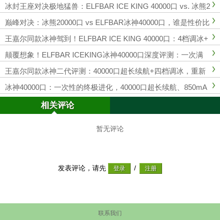
冰封王座对决极地猛兽：ELFBAR ICE KING 40000口 vs. 冰熊2
0000，谁才是今夏消暑神器？
巅峰对决：冰熊20000口 vs ELFBAR冰神40000口，谁是性价比
之王？
王嘉尔同款冰神驾到！ELFBAR ICE KING 40000口：4档调冰+
Turbo模式，如何颠覆一次性电子烟体验？
颠覆想象！ELFBAR ICEKING冰神40000口深度评测：一次满
足，冰感自由
王嘉尔同款冰神二代评测：40000口超长续航+四档调冰，重新
定义一次性电子烟天花板！
冰神40000口：一次性的终极进化，40000口超长续航、850mA
h可充、5档冰度调节
相关评论
暂无评论
发表评论，请先
/
联系我们