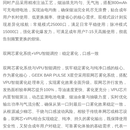
同时产品采用精准注油工艺，烟油填充均匀、无气泡，搭配800mAh
可充电锂电池，实现油电均衡，确保烟油完全耗尽无浪费，贴合成年
用户长时使用、低更换频率、便捷省心的核心需求。双模式设计则实
现差异化续航：常规模式25000口，满足日常平稳使用；脉冲模式
15000口，强化雾化爆发力，可满足成年用户7-15天高频使用，彻底
告别频繁更换的烦恼。
双网芯雾化系统+VPU智能调控：稳定雾化，口感一致
双网芯雾化系统与VPU智能调控，筑牢稳定雾化与纯净口感的核心。
作为雾化核心，GEEK BAR PULSE X星空采用双网芯雾化系统，搭配
VPU智能雾化处理单元，实现雾化效果全面升级。双网芯并行发热，
发热面积较单网芯提升100%，导油速度更快、雾化更充分；VPU芯片
内置智能算法，动态监测电池电量、烟油余量与抽吸力度，实时优化
输出功率与气流分配，确保从第一口到最后一口雾化效果稳定一致，
从根源减少糊芯、干烧与口感波动风险。相较于传统单网芯或棉芯设
备，双网芯+VPU组合实现稳定、纯净、持久的雾化输出，既保障使用
安全性，又契合成年用户对稳定、可靠雾化体验的基础需求，代表一